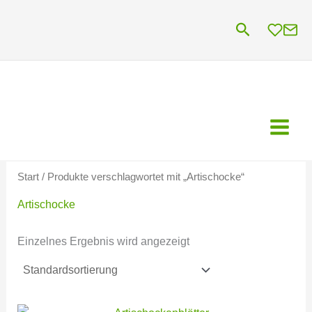
Zum
Suchen
Inhalt
springen
Start
/ Produkte verschlagwortet mit „Artischocke“
Artischocke
Einzelnes Ergebnis wird angezeigt