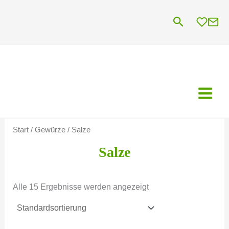
Zum
Suchen
Inhalt
springen
Start
/
Gewürze
/ Salze
Salze
Alle 15 Ergebnisse werden angezeigt