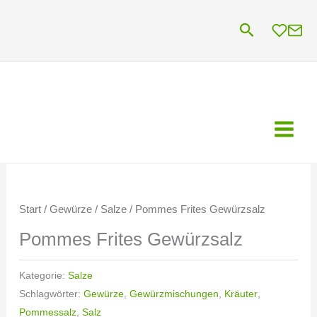
Zum
Suchen
Inhalt
springen
Start
/
Gewürze
/
Salze
/ Pommes Frites Gewürzsalz
Pommes Frites Gewürzsalz
Kategorie:
Salze
Schlagwörter:
Gewürze
,
Gewürzmischungen
,
Kräuter
,
Pommessalz
,
Salz