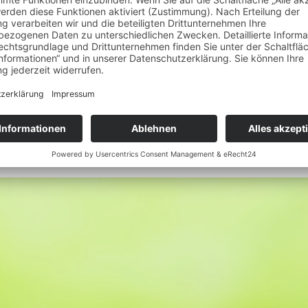
Hautpflege
Balsam mit Weihrauch
Wunschliste