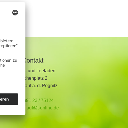
Kontakt
Kräuter- und Teeladen
Kirchenplatz 2
91207 Lauf a. d. Pegnitz
+49 (0)91 23 / 75124
teeladen.lauf@t-online.de