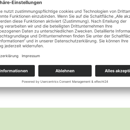
Ketten mit und ohne Steine
Silberkette diamantiert
Wunschliste
Ketten mit und ohne Steine
Silberkette Panzer
Wunschliste