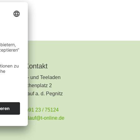
Kontakt
Kräuter- und Teeladen
Kirchenplatz 2
91207 Lauf a. d. Pegnitz
+49 (0)91 23 / 75124
teeladen.lauf@t-online.de