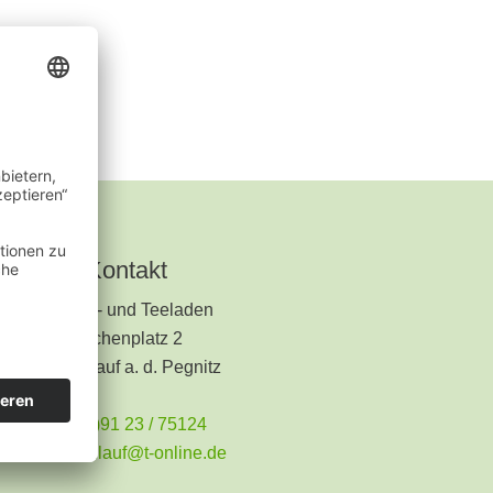
Kontakt
Kräuter- und Teeladen
Kirchenplatz 2
91207 Lauf a. d. Pegnitz
+49 (0)91 23 / 75124
teeladen.lauf@t-online.de