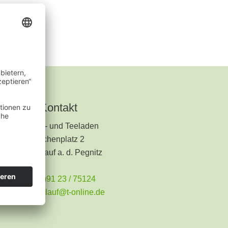
Kontakt
Kräuter- und Teeladen
Kirchenplatz 2
91207 Lauf a. d. Pegnitz
+49 (0)91 23 / 75124
teeladen.lauf@t-online.de