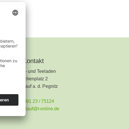
Kontakt
Kräuter- und Teeladen
Kirchenplatz 2
91207 Lauf a. d. Pegnitz
+49 (0)91 23 / 75124
teeladen.lauf@t-online.de