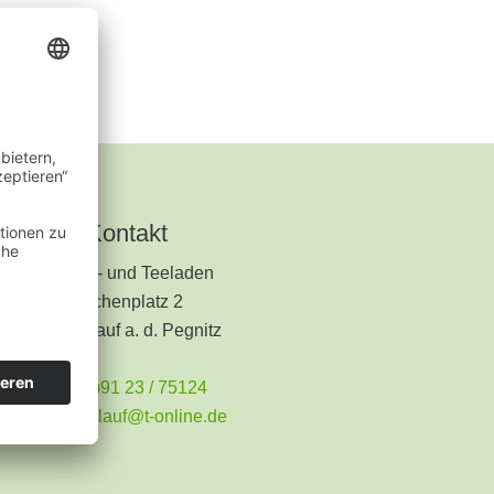
Kontakt
Kräuter- und Teeladen
Kirchenplatz 2
91207 Lauf a. d. Pegnitz
+49 (0)91 23 / 75124
teeladen.lauf@t-online.de