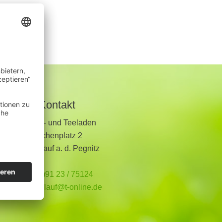
Kontakt
Kräuter- und Teeladen
Kirchenplatz 2
91207 Lauf a. d. Pegnitz
+49 (0)91 23 / 75124
teeladen.lauf@t-online.de