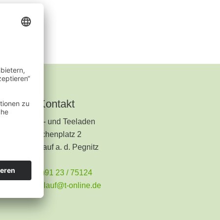
Kontakt
Kräuter- und Teeladen
Kirchenplatz 2
91207 Lauf a. d. Pegnitz
+49 (0)91 23 / 75124
teeladen.lauf@t-online.de