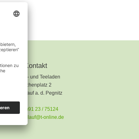
Kontakt
Kräuter- und Teeladen
Kirchenplatz 2
91207 Lauf a. d. Pegnitz
+49 (0)91 23 / 75124
teeladen.lauf@t-online.de