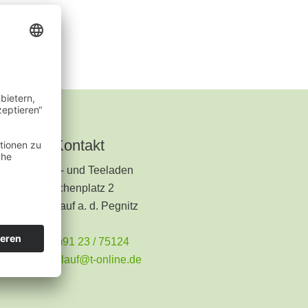
Kontakt
Kräuter- und Teeladen
Kirchenplatz 2
91207 Lauf a. d. Pegnitz
+49 (0)91 23 / 75124
teeladen.lauf@t-online.de