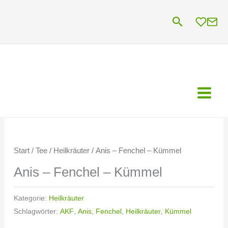
Zum
Suchen
Inhalt
springen
Start
/
Tee
/
Heilkräuter
/ Anis – Fenchel – Kümmel
Anis – Fenchel – Kümmel
Kategorie:
Heilkräuter
Schlagwörter:
AKF
,
Anis
,
Fenchel
,
Heilkräuter
,
Kümmel