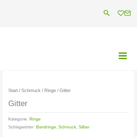
Zum
Suchen
Inhalt
springen
Start
/
Schmuck
/
Ringe
/ Gitter
Gitter
Kategorie:
Ringe
Schlagwörter:
Bandringe
,
Schmuck
,
Silber