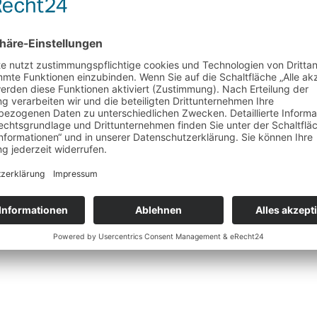
Gewürzmischungen
Gurken – Einmachgewürz
te
Wunschliste