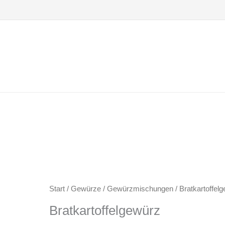
Zum
Inhalt
springen
Start
/
Gewürze
/
Gewürzmischungen
/ Bratkartoffel
Bratkartoffelgewürz