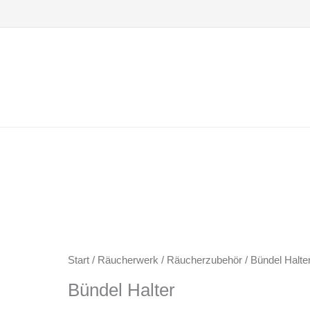
Zum
Inhalt
springen
Start
/
Räucherwerk
/
Räucherzubehör
/ Bündel Halte
Bündel Halter