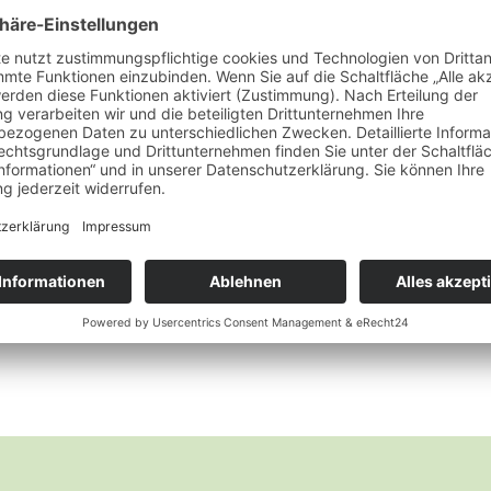
Räucherzubehör
Räucherkegel – Halter
Wunschliste