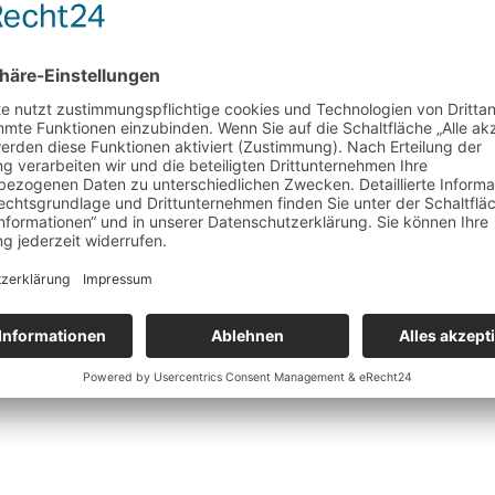
Heilkräuter
Betonienkraut
Wunschliste