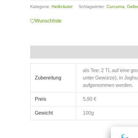
Kategorie:
Heilkräuter
Schlagwörter:
Curcuma
,
Gelbw
Wunschliste
Zusätzliche Informationen
als Tee: 2 TL auf eine g
Zubereitung
unter Gewürze), in Joghur
aufgenommen werden.
Preis
5,90 €
Gewicht
100g