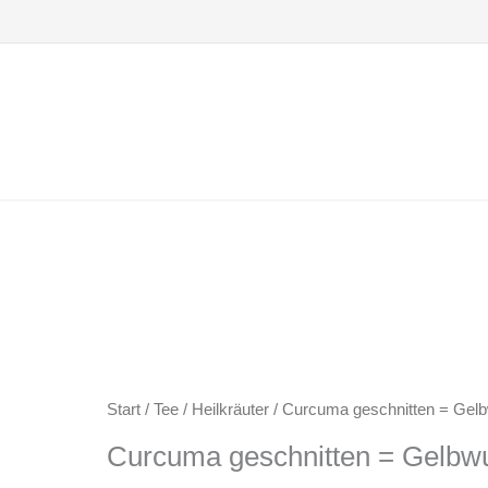
Zum
Inhalt
springen
Start
/
Tee
/
Heilkräuter
/ Curcuma geschnitten = Gelb
Curcuma geschnitten = Gelbw