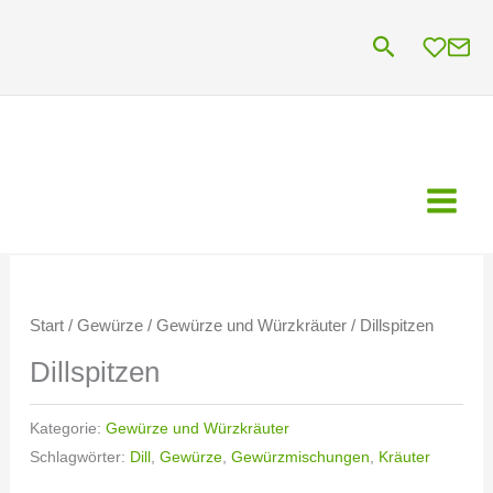
Zum
Suchen
Inhalt
springen
Start
/
Gewürze
/
Gewürze und Würzkräuter
/ Dillspitzen
Dillspitzen
Kategorie:
Gewürze und Würzkräuter
Schlagwörter:
Dill
,
Gewürze
,
Gewürzmischungen
,
Kräuter