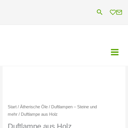
Zum
Suchen
Inhalt
springen
Start
/
Ätherische Öle
/
Duftlampen – Steine und
mehr
/ Duftlampe aus Holz
Duftlampe aus Holz