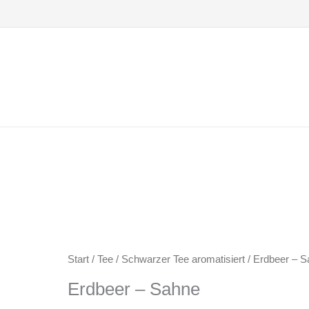
Zum
Inhalt
springen
Start
/
Tee
/
Schwarzer Tee aromatisiert
/ Erdbeer – 
Erdbeer – Sahne