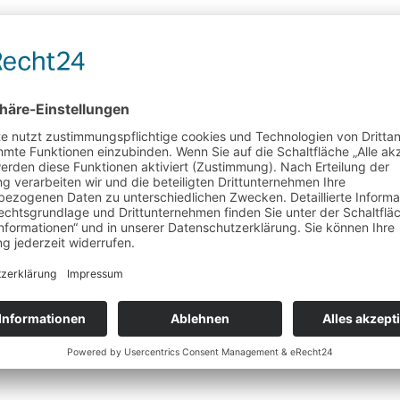
Schwarzer Tee aromatisiert
Mango Royal
mit dem herrlichen Geschmack reifer Mangos
Wunschliste