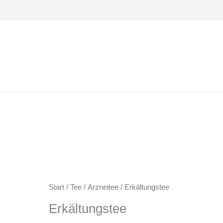
Zum
Inhalt
springen
Start
/
Tee
/
Arzneitee
/ Erkältungstee
Erkältungstee