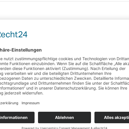
Arzneitee
Magen – und Darmtee
Bei Magen-Darm-Beschwerden und leichten
z
ge
krampfartigen Magen-Darm-Störungen; bei
nervösen Herz-Magen-Beschwerden
Wunschliste