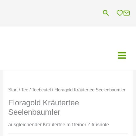
Zum
Suchen
Inhalt
springen
Start
/
Tee
/
Teebeutel
/ Floragold Kräutertee Seelenbaumler
Floragold Kräutertee
Seelenbaumler
ausgleichender Kräutertee mit feiner Zitrusnote