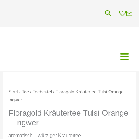
Zum
Suchen
Inhalt
springen
Start
/
Tee
/
Teebeutel
/ Floragold Kräutertee Tulsi Orange –
Ingwer
Floragold Kräutertee Tulsi Orange
– Ingwer
aromatisch – würziger Kräutertee