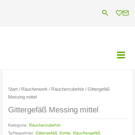
Zum
Suchen
Inhalt
springen
Start
/
Räucherwerk
/
Räucherzubehör
/ Gittergefäß
Messing mittel
Gittergefäß Messing mittel
Kategorie:
Räucherzubehör
Schlagwörter:
Gittergefäß
,
Kohle
,
Räuchergefäß
,