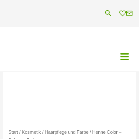
Zum
Suchen
Inhalt
springen
Start
/
Kosmetik
/
Haarpflege und Farbe
/ Henne Color –