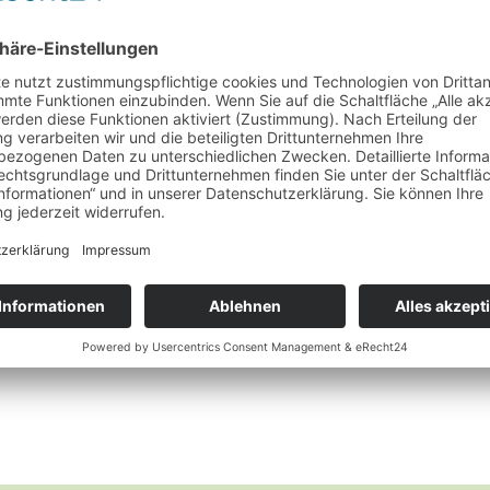
Heilkräuter
Bockshornklee
Wunschliste