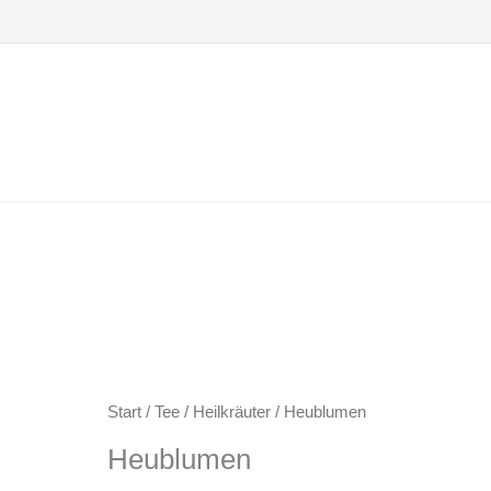
Zum
Inhalt
springen
Start
/
Tee
/
Heilkräuter
/ Heublumen
Heublumen