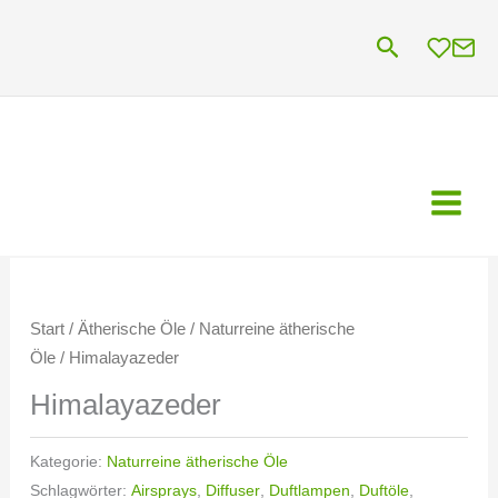
Zum
Suchen
Inhalt
springen
Start
/
Ätherische Öle
/
Naturreine ätherische
Öle
/ Himalayazeder
Himalayazeder
Kategorie:
Naturreine ätherische Öle
Schlagwörter:
Airsprays
,
Diffuser
,
Duftlampen
,
Duftöle
,