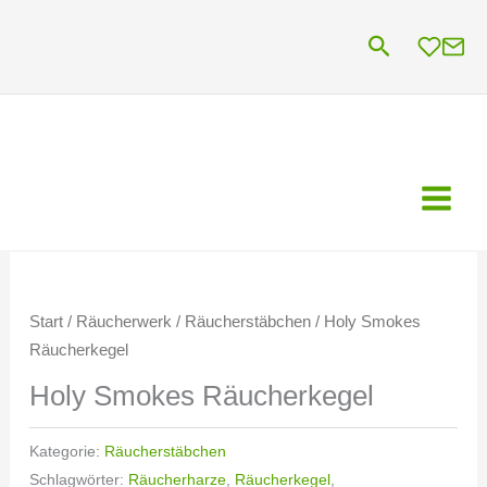
Zum
Suchen
Inhalt
springen
Start
/
Räucherwerk
/
Räucherstäbchen
/ Holy Smokes
Räucherkegel
Holy Smokes Räucherkegel
Kategorie:
Räucherstäbchen
Schlagwörter:
Räucherharze
,
Räucherkegel
,