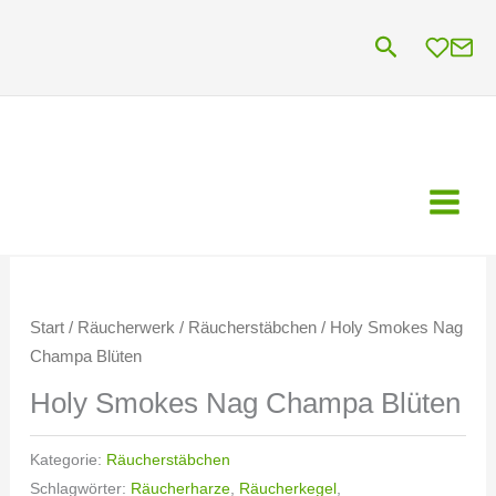
Zum
Suchen
Inhalt
springen
Start
/
Räucherwerk
/
Räucherstäbchen
/ Holy Smokes Nag
Champa Blüten
Holy Smokes Nag Champa Blüten
Kategorie:
Räucherstäbchen
Schlagwörter:
Räucherharze
,
Räucherkegel
,