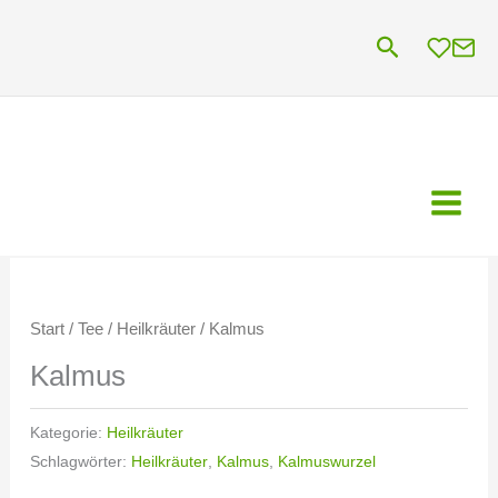
Zum
Suchen
Inhalt
springen
Start
/
Tee
/
Heilkräuter
/ Kalmus
Kalmus
Kategorie:
Heilkräuter
Schlagwörter:
Heilkräuter
,
Kalmus
,
Kalmuswurzel