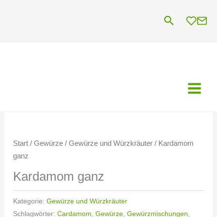
Zum
Suchen
Inhalt
springen
Start
/
Gewürze
/
Gewürze und Würzkräuter
/ Kardamom
ganz
Kardamom ganz
Kategorie:
Gewürze und Würzkräuter
Schlagwörter:
Cardamom
,
Gewürze
,
Gewürzmischungen
,