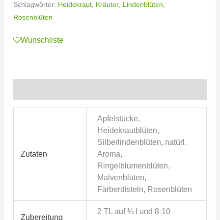
Schlagwörter:
Heidekraut
,
Kräuter
,
Lindenblüten
,
Rosenblüten
Wunschliste
Zusätzliche Informationen
Apfelstücke,
Heidekrautblüten,
Silberlindenblüten, natürl.
Zutaten
Aroma,
Ringelblumenblüten,
Malvenblüten,
Färberdisteln, Rosenblüten
2 TL auf ¼ l und 8-10
Zubereitung