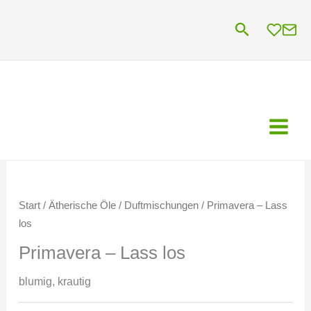
Zum
Suchen
Inhalt
springen
Start
/
Ätherische Öle
/
Duftmischungen
/ Primavera – Lass
los
Primavera – Lass los
blumig, krautig