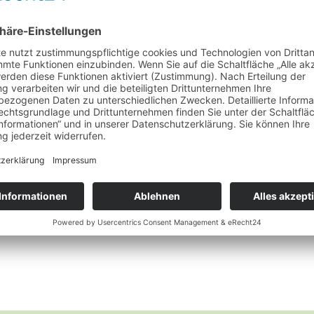
Heilkräuter
Blutwurz
Wunschliste