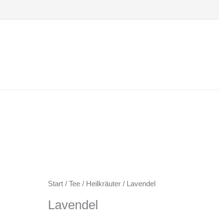
Zum
Inhalt
springen
Start
/
Tee
/
Heilkräuter
/ Lavendel
Lavendel