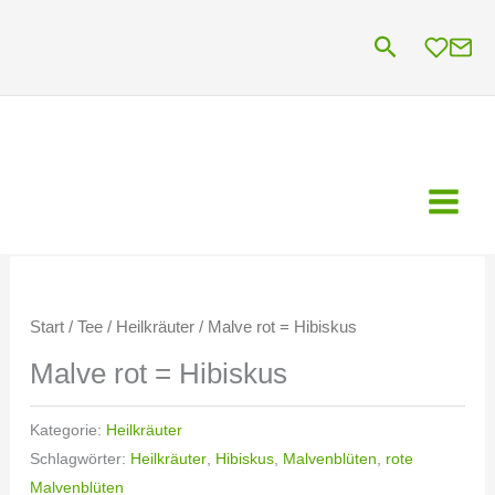
Zum
Suchen
Inhalt
springen
Start
/
Tee
/
Heilkräuter
/ Malve rot = Hibiskus
Malve rot = Hibiskus
Kategorie:
Heilkräuter
Schlagwörter:
Heilkräuter
,
Hibiskus
,
Malvenblüten
,
rote
Malvenblüten