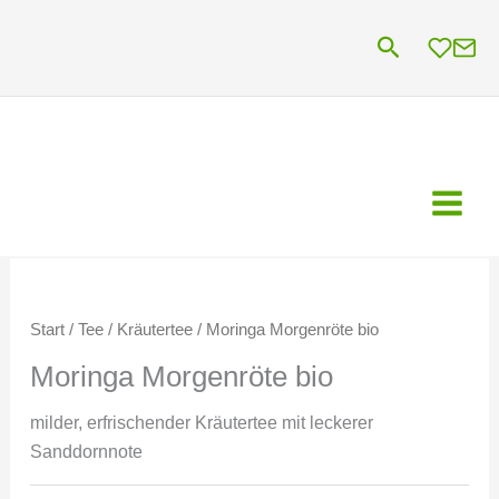
Zum
Suchen
Inhalt
springen
Start
/
Tee
/
Kräutertee
/ Moringa Morgenröte bio
Moringa Morgenröte bio
milder, erfrischender Kräutertee mit leckerer
Sanddornnote