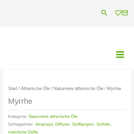
Zum
Suchen
Inhalt
springen
Start
/
Ätherische Öle
/
Naturreine ätherische Öle
/ Myrrhe
Myrrhe
Kategorie:
Naturreine ätherische Öle
Schlagwörter:
Airsprays
,
Diffuser
,
Duftlampen
,
Duftöle
,
natürliche Düfte