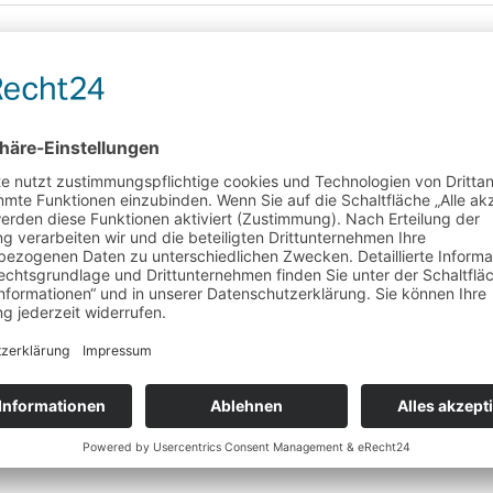
Früchtetee
Glücksbringer
mit Glücksschweinchen, Himbeeren und Aprikose
Wunschliste