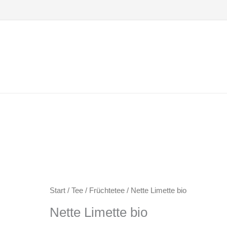
Zum
Inhalt
springen
Start
/
Tee
/
Früchtetee
/ Nette Limette bio
Nette Limette bio