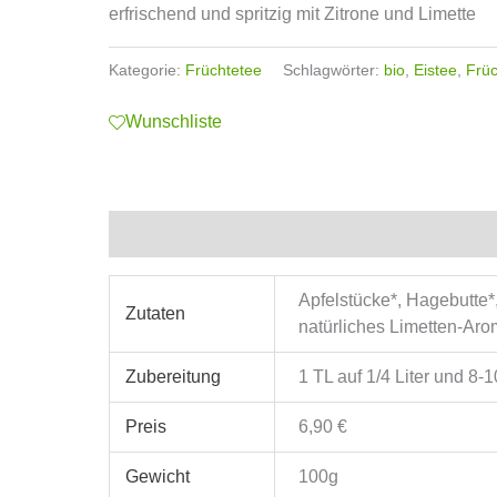
erfrischend und spritzig mit Zitrone und Limette
Kategorie:
Früchtetee
Schlagwörter:
bio
,
Eistee
,
Früc
Wunschliste
Zusätzliche Informationen
Apfelstücke*, Hagebutte*
Zutaten
natürliches Limetten-Aro
Zubereitung
1 TL auf 1/4 Liter und 8-
Preis
6,90 €
Gewicht
100g