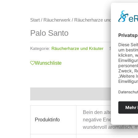
Start
/
Räucherwerk
/
Räucherharze und Kräuter
/ Pa
Palo Santo
Kategorie:
Räucherharze und Kräuter
Schlagwörter:
Wunschliste
Zusätzliche Informationen
Bein den alten Andenvölk
Produktinfo
negative Energien zu vert
wundervoll aromatisch, 