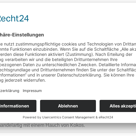
lo Santo
ausräuchern
,
Boswellia
,
Harze
,
Räucherharze
,
Räuchermischung
,
Rei
ern war Palo Santo ein Hauptbestandteil der rituellen, religiös
reiben und ist ein starker Atmosphärenreiniger. Palo Santo ist s
mandelartig mit einem Hauch von Kokos.