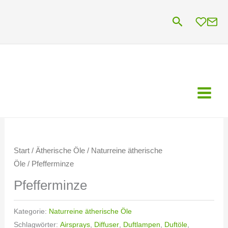
Zum
Suchen
Inhalt
springen
Start
/
Ätherische Öle
/
Naturreine ätherische
Öle
/ Pfefferminze
Pfefferminze
Kategorie:
Naturreine ätherische Öle
Schlagwörter:
Airsprays
,
Diffuser
,
Duftlampen
,
Duftöle
,