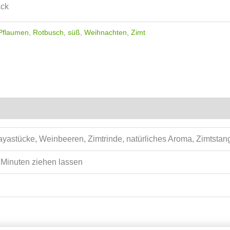
ack
Pflaumen
,
Rotbusch
,
süß
,
Weihnachten
,
Zimt
ayastücke, Weinbeeren, Zimtrinde, natürliches Aroma, Zimtsta
7 Minuten ziehen lassen