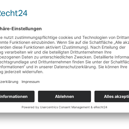
Rotbusch und Honigbusch
Nussknacker
winterlich, mit feiner Mandel – Marzipan Note
Wunschliste