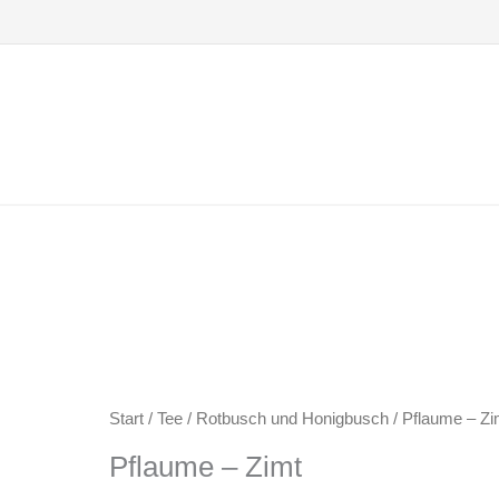
Zum
Inhalt
springen
Start
/
Tee
/
Rotbusch und Honigbusch
/ Pflaume – Zi
Pflaume – Zimt