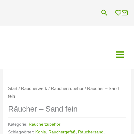
Zum
Suchen
Inhalt
springen
Start
/
Räucherwerk
/
Räucherzubehör
/ Räucher – Sand
fein
Räucher – Sand fein
Kategorie:
Räucherzubehör
Schlagwörter:
Kohle
,
Räuchergefäß
,
Räuchersand
,