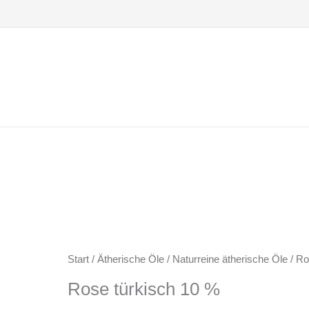
Zum
Inhalt
springen
Start
/
Ätherische Öle
/
Naturreine ätherische Öle
/ Ro
Rose türkisch 10 %