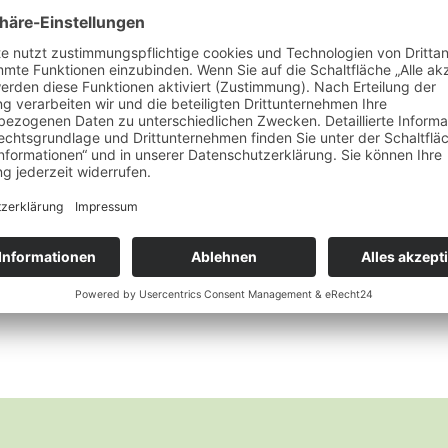
Naturreine ätherische Öle
Eukalyptus
Wunschliste