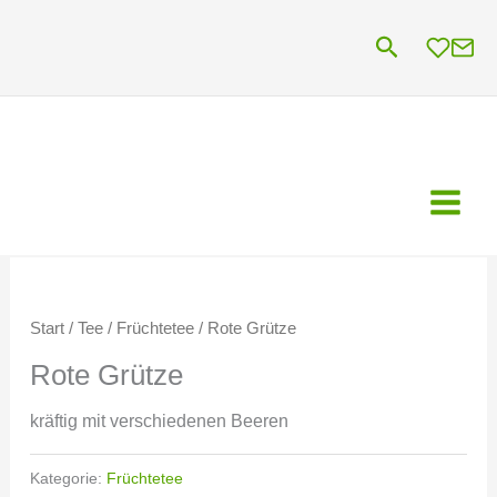
Zum
Suchen
Inhalt
springen
Start
/
Tee
/
Früchtetee
/ Rote Grütze
Rote Grütze
kräftig mit verschiedenen Beeren
Kategorie:
Früchtetee