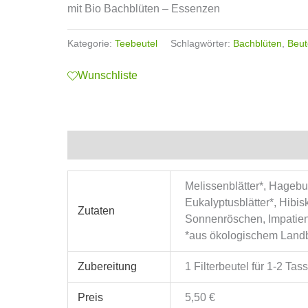
mit Bio Bachblüten – Essenzen
Kategorie:
Teebeutel
Schlagwörter:
Bachblüten
,
Beut
Wunschliste
Zusätzliche Informationen
Melissenblätter*, Hagebu
Eukalyptusblätter*, Hibi
Zutaten
Sonnenröschen, Impatiens
*aus ökologischem Land
Zubereitung
1 Filterbeutel für 1-2 Ta
Preis
5,50 €