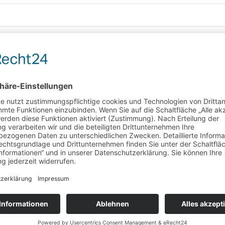
Teebeutel
Schwimmbeutel Früchtetee Apfel
frisch – fruchtiger Geschmack mit wenig Säure
Wunschliste