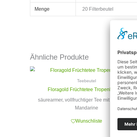
Menge
20 Filterbeutel
Ähnliche Produkte
Teebeutel
Floragold Früchtetee Tropenhimmel
säurearmer, vollfruchtiger Tee mit Mango und
Mandarine
Wunschliste