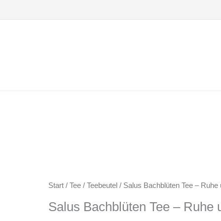
Zum
Inhalt
springen
Start
/
Tee
/
Teebeutel
/ Salus Bachblüten Tee – Ruhe
Salus Bachblüten Tee – Ruhe 