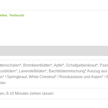
eltee
,
Teebeutel
ttenschalen*, Brombeerblätter*, Apfel*, Schafgarbenkraut*, Pass
skusblüten*, Lavendelblüten*, Bachblütenmischung* Auszug aus
* / Springkraut, White Chestnut* / Rosskastanie und Aspen* / 
bau
ssen, 8-10 Minuten ziehen lassen