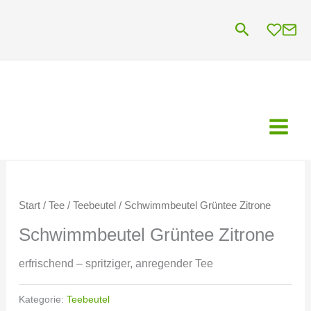
Zum
Suchen
Inhalt
springen
Start
/
Tee
/
Teebeutel
/ Schwimmbeutel Grüntee Zitrone
Schwimmbeutel Grüntee Zitrone
erfrischend – spritziger, anregender Tee
Kategorie:
Teebeutel