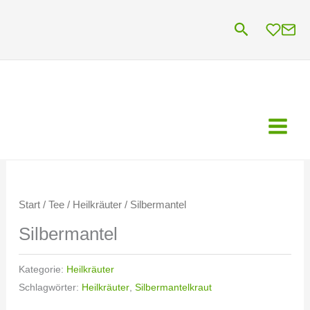
Zum
Suchen
Inhalt
springen
Start
/
Tee
/
Heilkräuter
/ Silbermantel
Silbermantel
Kategorie:
Heilkräuter
Schlagwörter:
Heilkräuter
,
Silbermantelkraut